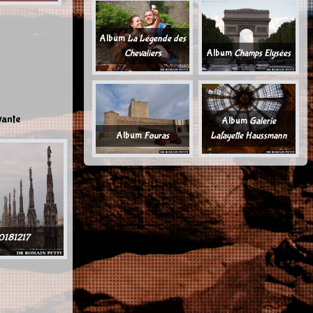
Album
La Légende des
Chevaliers
Album
Champs Elysées
vante
Album
Galerie
Album
Fouras
Lafayette Haussmann
0181217