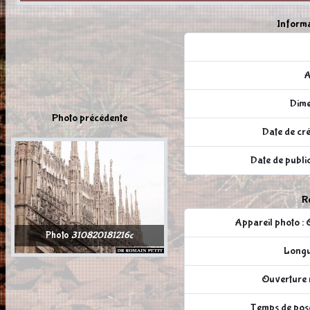
Informa
A
Dime
Photo précédente
Date de cré
Date de publi
Ré
Appareil photo
Photo
310820181216c
Longu
Ouverture r
Temps de pose