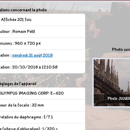
tions concernant la photo
Affichée 321 fois
uteur : Romain Petit
nsions : 960 x 720 px
Photo sui
ation :
vendredi 31 août 2018
cation : 20/10/2018 à 12:10:58
glages de l'appareil
 : OLYMPUS IMAGING CORP. E-620
Photo
31082
eur de la focale : 32 mm
elative du diaphragme : f/7.1
 (vitesse d'obturation) : 1/320 s