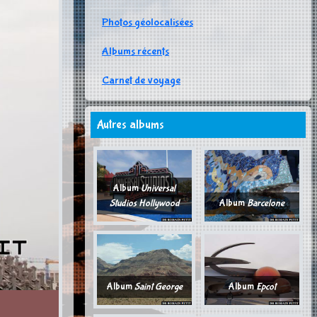
Photos géolocalisées
Albums récents
Carnet de voyage
Autres albums
Album
Universal
Studios Hollywood
Album
Barcelone
Album
Saint George
Album
Epcot