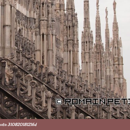
hoto
310820181216d