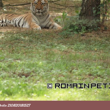
hoto
210820181527