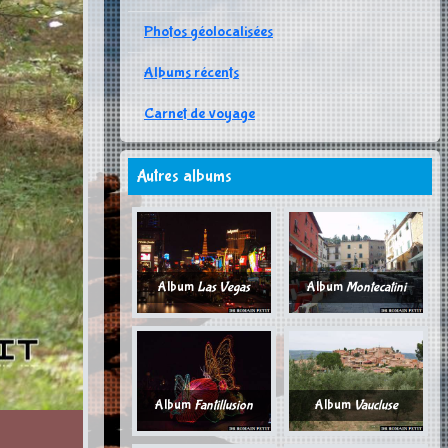
Photos géolocalisées
Albums récents
Carnet de voyage
Autres albums
Album
Las Vegas
Album
Montecatini
Album
Fantillusion
Album
Vaucluse