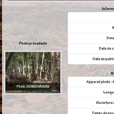
Informa
A
Dime
Photo précédente
Date de c
Date de publ
Ré
Appareil photo
Photo
210820181526b
Longue
Ouverture r
Temps de pose