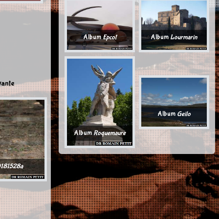
Album
Epcot
Album
Lourmarin
vante
Album
Geilo
Album
Roquemaure
181528a