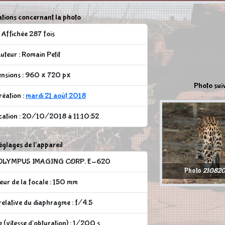
tions concernant la photo
Affichée 287 fois
uteur : Romain Petit
nsions : 960 x 720 px
Photo sui
réation :
mardi 21 août 2018
ication : 20/10/2018 à 11:10:52
glages de l'appareil
 : OLYMPUS IMAGING CORP. E-620
Photo
210820
ur de la focale : 150 mm
elative du diaphragme : f/4.5
 (vitesse d'obturation) : 1/200 s