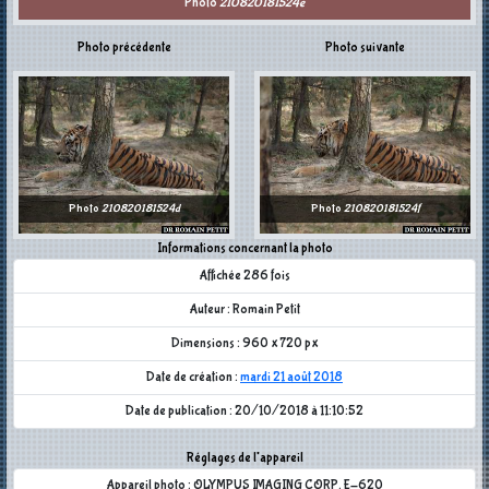
Photo
210820181524e
Photo précédente
Photo suivante
Photo
210820181524d
Photo
210820181524f
Informations concernant la photo
Affichée 286 fois
Auteur : Romain Petit
Dimensions : 960 x 720 px
Date de création :
mardi 21 août 2018
Date de publication : 20/10/2018 à 11:10:52
Réglages de l'appareil
Appareil photo : OLYMPUS IMAGING CORP. E-620