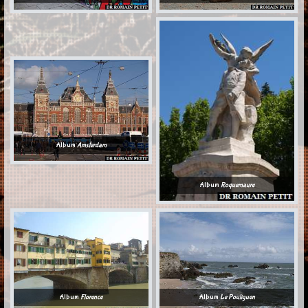
Album
Amsterdam
Album
Roquemaure
Album
Florence
Album
Le Pouliguen