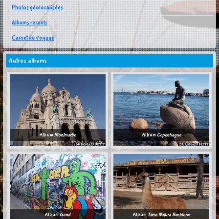
Photos géolocalisées
Albums récents
Carnet de voyage
Autres albums
Album
Montmartre
Album
Copenhague
Album
Gand
Album
Terra Natura Benidorm