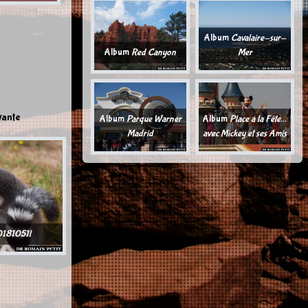
Album
Cavalaire-sur-
Album
Red Canyon
Mer
vante
Album
Parque Warner
Album
Place à la Fête...
Madrid
avec Mickey et ses Amis
181051l