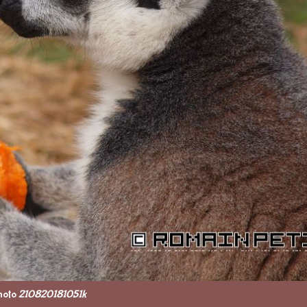
hoto
210820181051k