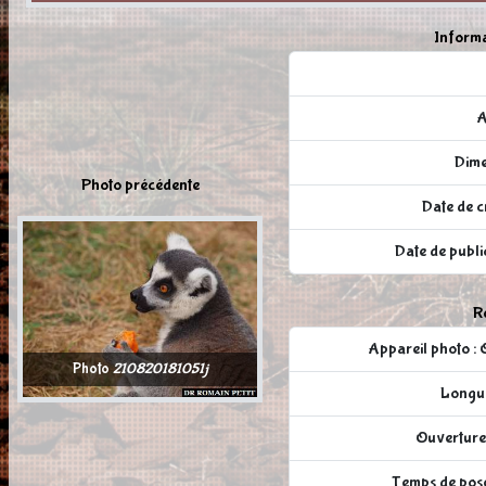
Informa
A
Dime
Photo précédente
Date de c
Date de publ
Ré
Appareil photo
Photo
210820181051j
Longue
Ouverture 
Temps de pose 