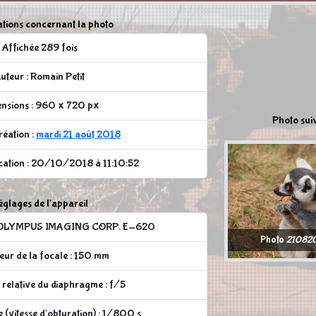
tions concernant la photo
Affichée 289 fois
uteur : Romain Petit
nsions : 960 x 720 px
Photo sui
réation :
mardi 21 août 2018
ication : 20/10/2018 à 11:10:52
glages de l'appareil
 : OLYMPUS IMAGING CORP. E-620
Photo
210820
ur de la focale : 150 mm
relative du diaphragme : f/5
(vitesse d'obturation) : 1/800 s