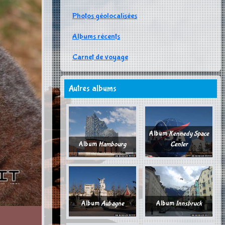
Photos géolocalisées
Albums récents
Carnet de voyage
Autres albums
Album
Kennedy Space
Album
Hambourg
Center
Album
Aubagne
Album
Innsbruck