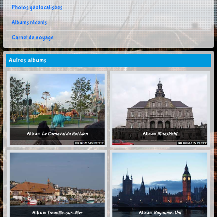
Photos géolocalisées
Albums récents
Carnet de voyage
Autres albums
Album
Le Carnaval du Roi Lion
Album
Maastricht
Album
Trouville-sur-Mer
Album
Royaume-Uni