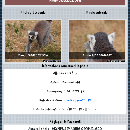
Photo
210820181051e
Photo précédente
Photo suivante
Photo
210820181051d
Photo
210820181051f
Informations concernant la photo
Affichée 259 fois
Auteur : Romain Petit
Dimensions : 960 x 720 px
Date de création :
mardi 21 août 2018
Date de publication : 20/10/2018 à 11:10:52
Réglages de l'appareil
Appareil photo : OLYMPUS IMAGING CORP. E-620