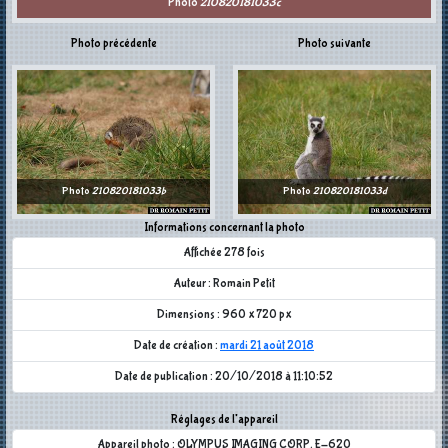
Photo
210820181033c
Photo précédente
Photo suivante
Photo
210820181033b
Photo
210820181033d
Informations concernant la photo
Affichée 278 fois
Auteur : Romain Petit
Dimensions : 960 x 720 px
Date de création :
mardi 21 août 2018
Date de publication : 20/10/2018 à 11:10:52
Réglages de l'appareil
Appareil photo : OLYMPUS IMAGING CORP. E-620