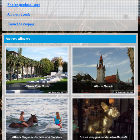
Photos géolocalisées
Albums récents
Carnet de voyage
Autres albums
Album
Porte Dorée
Album
Munich
Album
Baignade de chevaux à Cavalaire
Album
Doggy John de Julien Marinetti