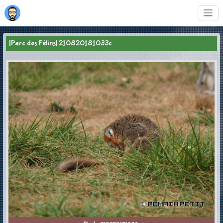
[Parc des Félins] 210820181033c