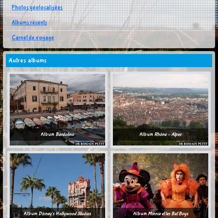
Photos géolocalisées
Albums récents
Carnet de voyage
Autres albums
Album
Bardolino
Album
Rhône - Alpes
Album
Disney's Hollywood Studios
Album
Minnie et les Bat Boys