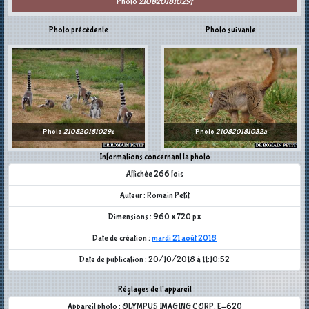
Photo
210820181029f
Photo précédente
Photo suivante
Photo
210820181029e
Photo
210820181032a
Informations concernant la photo
Affichée 266 fois
Auteur : Romain Petit
Dimensions : 960 x 720 px
Date de création :
mardi 21 août 2018
Date de publication : 20/10/2018 à 11:10:52
Réglages de l'appareil
Appareil photo : OLYMPUS IMAGING CORP. E-620