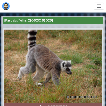
[Parc des Félins] 210820181029f