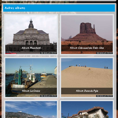
Autres albums
Album
Maastricht
Album
Côte ouest des Etats-Unis
Album
Le Croisic
Album
Dune du Pyla