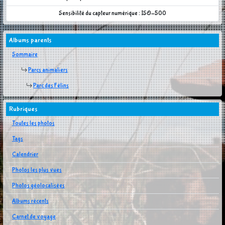
Sensibilité du capteur numérique : ISO-500
Albums parents
Sommaire
Parcs animaliers
Parc des Félins
Rubriques
Toutes les photos
Tags
Calendrier
Photos les plus vues
Photos géolocalisées
Albums récents
Carnet de voyage