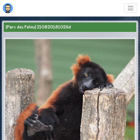
[Parc des Félins] 210820181026d