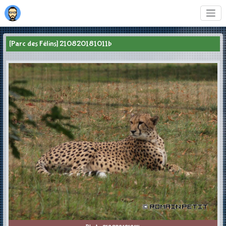
[Parc des Félins] 210820181011b