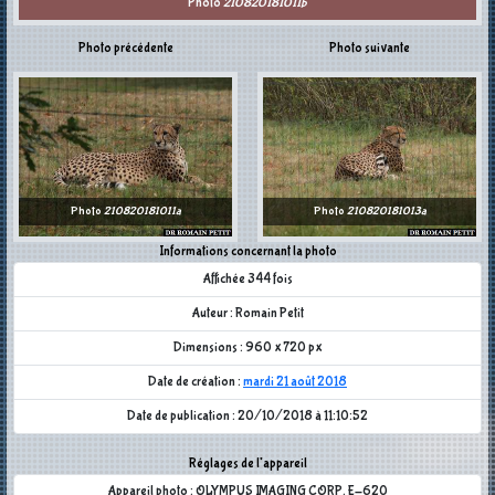
Photo
210820181011b
Photo précédente
Photo suivante
Photo
210820181011a
Photo
210820181013a
Informations concernant la photo
Affichée 344 fois
Auteur : Romain Petit
Dimensions : 960 x 720 px
Date de création :
mardi 21 août 2018
Date de publication : 20/10/2018 à 11:10:52
Réglages de l'appareil
Appareil photo : OLYMPUS IMAGING CORP. E-620