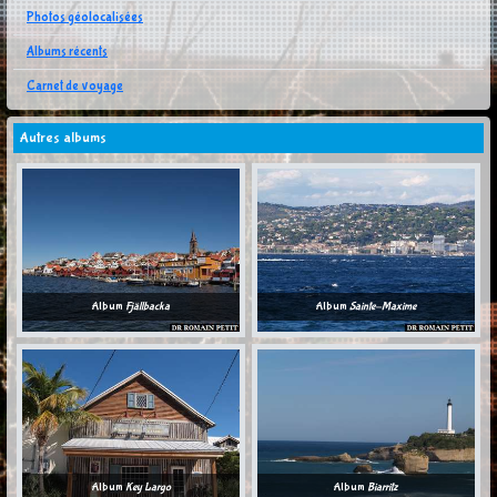
Photos géolocalisées
Albums récents
Carnet de voyage
Autres albums
Album
Fjällbacka
Album
Sainte-Maxime
Album
Key Largo
Album
Biarritz