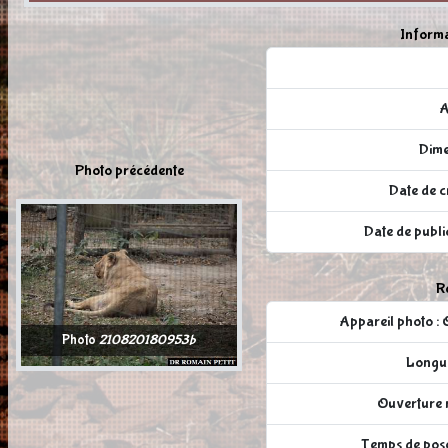
Informa
A
Dime
Photo précédente
Date de c
Date de publ
Ré
Appareil photo
Photo
210820180953b
Longue
Ouverture r
Temps de pose