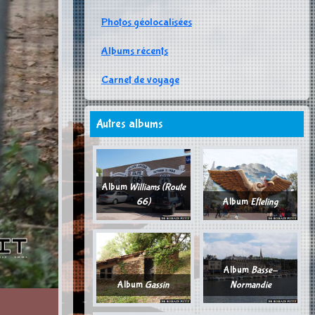
Photos géolocalisées
Albums récents
Carnet de voyage
Autres albums
Album
Williams (Route
66)
Album
Efteling
Album
Basse-
Album
Gassin
Normandie