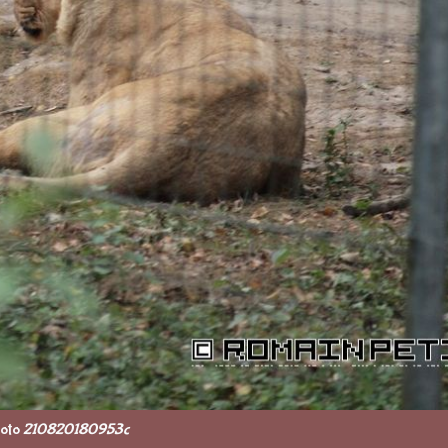
oto
210820180953c