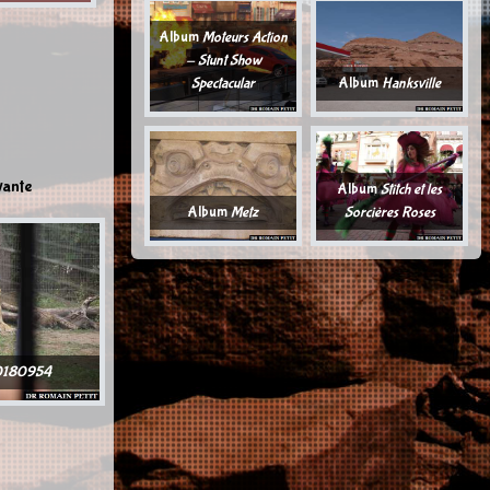
Album
Moteurs Action
- Stunt Show
Spectacular
Album
Hanksville
vante
Album
Stitch et les
Album
Metz
Sorcières Roses
0180954