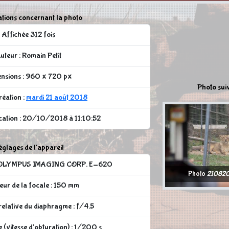
tions concernant la photo
Affichée 312 fois
uteur : Romain Petit
nsions : 960 x 720 px
Photo sui
réation :
mardi 21 août 2018
ication : 20/10/2018 à 11:10:52
glages de l'appareil
 : OLYMPUS IMAGING CORP. E-620
Photo
21082
ur de la focale : 150 mm
elative du diaphragme : f/4.5
 (vitesse d'obturation) : 1/200 s