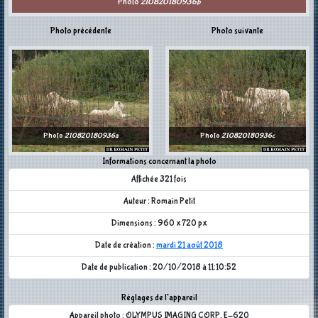
Photo
210820180936b
Photo précédente
Photo suivante
Photo
210820180936a
Photo
210820180936c
Informations concernant la photo
Affichée 321 fois
Auteur : Romain Petit
Dimensions : 960 x 720 px
Date de création :
mardi 21 août 2018
Date de publication : 20/10/2018 à 11:10:52
Réglages de l'appareil
Appareil photo : OLYMPUS IMAGING CORP. E-620