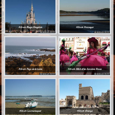
Album
Magic Kingdom
Album
Hossegor
Album
Pays de la Loire
Album
Stitch et les Sorcières Roses
Album
Locmariaquer
Album
Orange