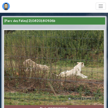
[Parc des Félins] 210820180936b