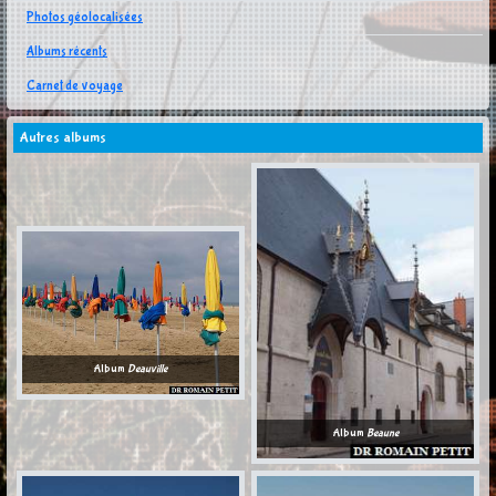
Photos géolocalisées
Albums récents
Carnet de voyage
Autres albums
Album
Deauville
Album
Beaune