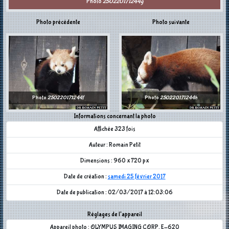
Photo
250220171244g
Photo précédente
Photo suivante
Photo
250220171244f
Photo
250220171244h
Informations concernant la photo
Affichée 323 fois
Auteur : Romain Petit
Dimensions : 960 x 720 px
Date de création :
samedi 25 février 2017
Date de publication : 02/03/2017 à 12:03:06
Réglages de l'appareil
Appareil photo : OLYMPUS IMAGING CORP. E-620