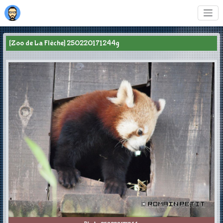
[Zoo de La Flèche] 250220171244g