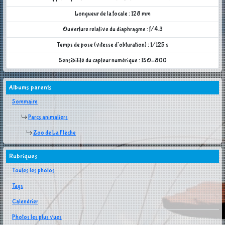
Longueur de la focale : 128 mm
Ouverture relative du diaphragme : f/4.3
Temps de pose (vitesse d'obturation) : 1/125 s
Sensibilité du capteur numérique : ISO-800
Albums parents
Sommaire
Parcs animaliers
Zoo de La Flèche
Rubriques
Toutes les photos
Tags
Calendrier
Photos les plus vues