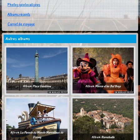
Photos géolocalisées
Albums récents
Carnet de voyage
Autres albums
Album
Place Vendôme
Album
Minnie et les Bat Boys
Album
La Parade du Monde Merveilleux de
Disney
Album
Ramatuelle