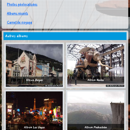
Photos géolocalisées
Albums récents
Carnet de voyage
Autres albums
Album
Bergen
Album
Nantes
Album
Las Vegas
Album
Preikestolen