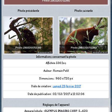
Photo
250220171236c
Photo précédente
Photo suivante
Photo
250220171236b
Photo
250220171236d
Informations concernant la photo
Affichée 336 fois
Auteur : Romain Petit
Dimensions : 960 x 720 px
Date de création :
samedi 25 février 2017
Date de publication : 02/03/2017 à 12:03:06
Réglages de l'appareil
Appareil photo : OLYMPUS IMAGING CORP. E-620