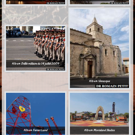
Album
Défilé militaire du 14 juillet 2009
Album
Venasque
Album
Ferrari Land
Album
Movieland Studios