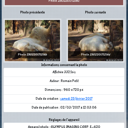
Photo
250220171216c
Photo précédente
Photo suivante
Photo
250220171216b
Photo
250220171216d
Informations concernant la photo
Affichée 332 fois
Auteur : Romain Petit
Dimensions : 960 x 720 px
Date de création :
samedi 25 février 2017
Date de publication : 02/03/2017 à 12:03:06
Réglages de l'appareil
Appareil photo : OLYMPUS IMAGING CORP. E-620