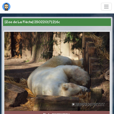
[Zoo de La Flèche] 250220171216c