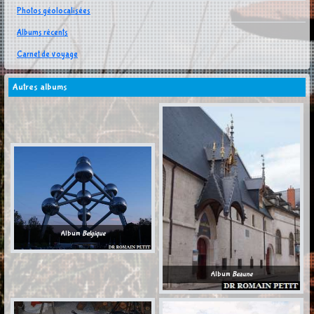
Photos géolocalisées
Albums récents
Carnet de voyage
Autres albums
Album
Belgique
Album
Beaune