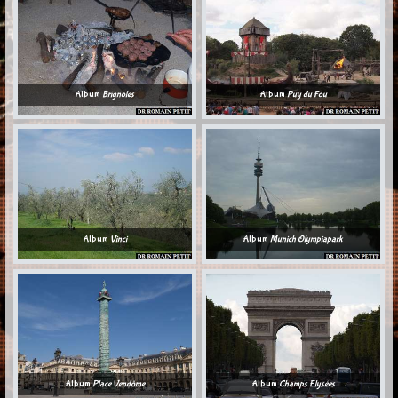
Album
Brignoles
Album
Puy du Fou
Album
Vinci
Album
Munich Olympiapark
Album
Place Vendôme
Album
Champs Elysées