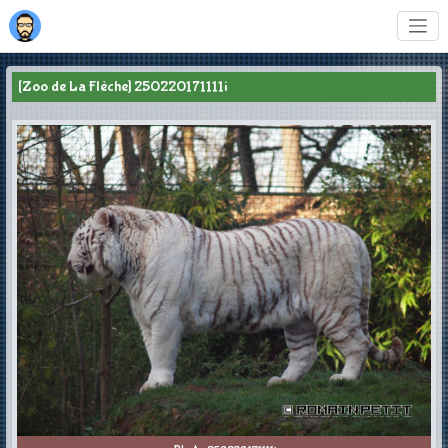
[Zoo de La Flèche] 250220171111i