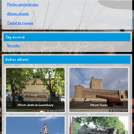
Photos géolocalisées
Albums récents
Carnet de voyage
Tag associé
favorites
Autres albums
Album
Jardin du Luxembourg
Album
Fouras