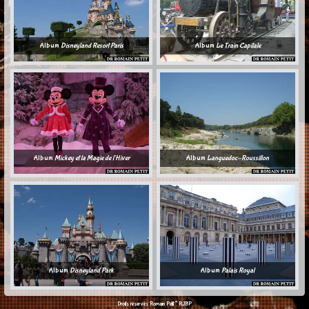
Album
Disneyland Resort Paris
Album
Le Train Capitale
Album
Mickey et la Magie de l'Hiver
Album
Languedoc-Roussillon
Album
Disneyland Park
Album
Palais Royal
©
Droits réservés Romain Petit
RJBP