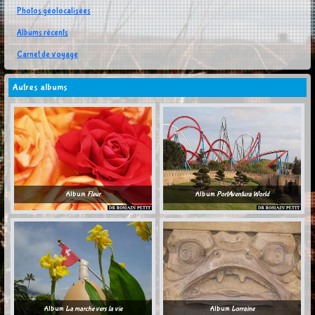
Photos géolocalisées
Albums récents
Carnet de voyage
Autres albums
Album
Fleur
Album
PortAventura World
Album
La marche vers la vie
Album
Lorraine