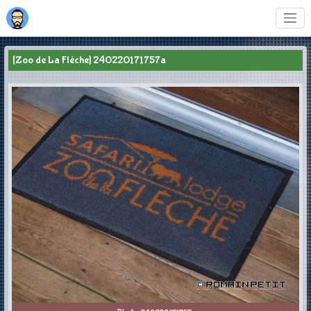
[Zoo de La Flèche] 240220171757a