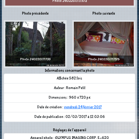
Photo
240220171757a
Photo précédente
Photo suivante
Photo
240220171735
Photo
240220171757b
Informations concernant la photo
Affichée 582 fois
Auteur : Romain Petit
Dimensions : 960 x 720 px
Date de création :
vendredi 24 février 2017
Date de publication : 02/03/2017 à 12:03:06
Réglages de l'appareil
Appareil photo : OLYMPUS IMAGING CORP. E-620