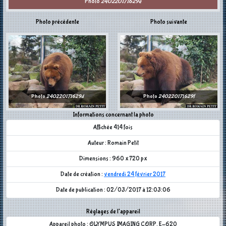
Photo
240220171629e
Photo précédente
Photo suivante
Photo
240220171629d
Photo
240220171629f
Informations concernant la photo
Affichée 414 fois
Auteur : Romain Petit
Dimensions : 960 x 720 px
Date de création :
vendredi 24 février 2017
Date de publication : 02/03/2017 à 12:03:06
Réglages de l'appareil
Appareil photo : OLYMPUS IMAGING CORP. E-620