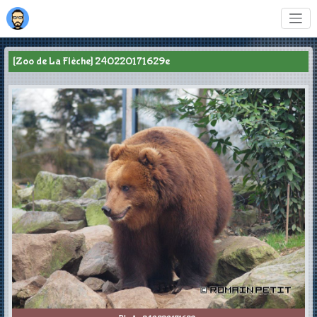
[Zoo de La Flèche] 240220171629e