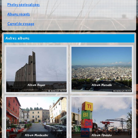
Photos géolocalisées
Albums récents
Carnet de voyage
Autres albums
Album
Royan
Album
Marseille
Album
Montecatini
Album
Tibidabo