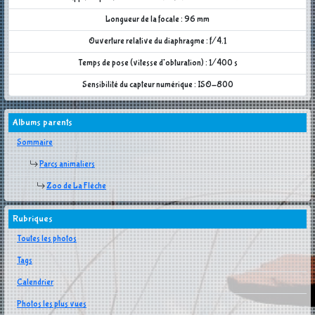
Longueur de la focale : 96 mm
Ouverture relative du diaphragme : f/4.1
Temps de pose (vitesse d'obturation) : 1/400 s
Sensibilité du capteur numérique : ISO-800
Albums parents
Sommaire
Parcs animaliers
Zoo de La Flèche
Rubriques
Toutes les photos
Tags
Calendrier
Photos les plus vues