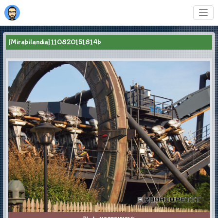
[Mirabilandia] 110820151814b