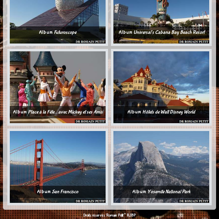
Album
Futuroscope
Album
Universal's Cabana Bay Beach Resort
Album
Place à la Fête... avec Mickey et ses Amis
Album
Hôtels de Walt Disney World
Album
San Francisco
Album
Yosemite National Park
©
Droits réservés Romain Petit
RJBP