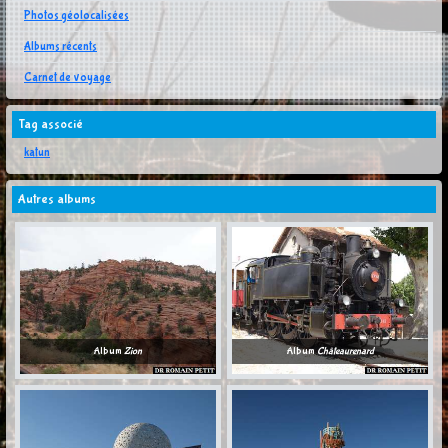
Photos géolocalisées
Albums récents
Carnet de voyage
Tag associé
katun
Autres albums
Album
Zion
Album
Châteaurenard