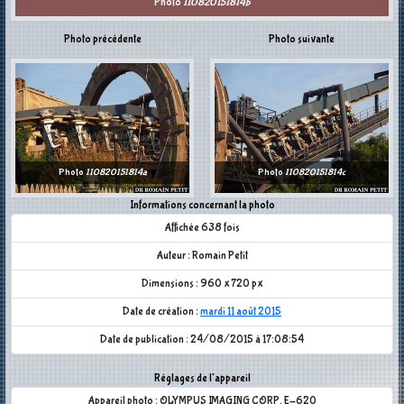
Photo
110820151814b
Photo précédente
Photo suivante
Photo
110820151814a
Photo
110820151814c
Informations concernant la photo
Affichée 638 fois
Auteur : Romain Petit
Dimensions : 960 x 720 px
Date de création :
mardi 11 août 2015
Date de publication : 24/08/2015 à 17:08:54
Réglages de l'appareil
Appareil photo : OLYMPUS IMAGING CORP. E-620