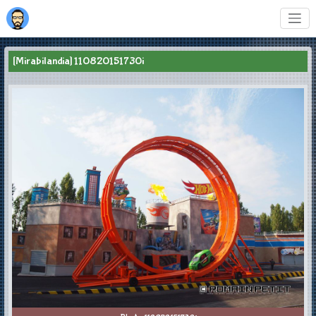
[Mirabilandia] 110820151730i