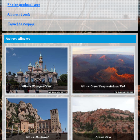
Photos géolocalisées
Albums récents
Carnet de voyage
Autres albums
Album
Disneyland Park
Album
Grand Canyon National Park
Album
Montserrat
Album
Zion