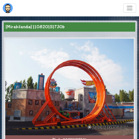
[Mirabilandia] 110820151730b