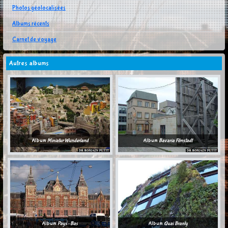
Photos géolocalisées
Albums récents
Carnet de voyage
Autres albums
Album
Miniatur Wunderland
Album
Bavaria Filmstadt
Album
Pays-Bas
Album
Quai Branly