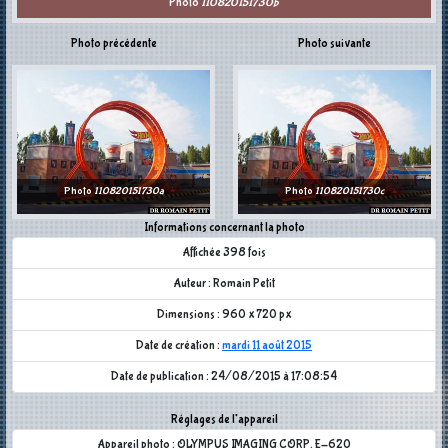
Photo
110820151730b
Photo précédente
Photo suivante
Photo
110820151730a
Photo
110820151730c
Informations concernant la photo
Affichée 398 fois
Auteur : Romain Petit
Dimensions : 960 x 720 px
Date de création :
mardi 11 août 2015
Date de publication : 24/08/2015 à 17:08:54
Réglages de l'appareil
Appareil photo : OLYMPUS IMAGING CORP. E-620