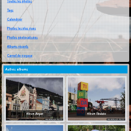
Toutes les photos
Tags
Calendrier
Photos les plus vues
Photos géolocalisées
Albums récents
Carnet de voyage
Autres albums
Album
Bergen
Album
Tibidabo