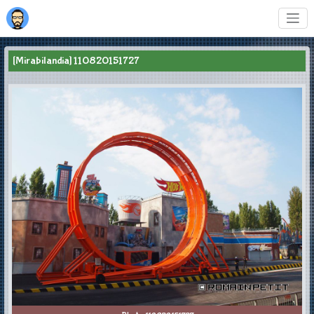
[Mirabilandia] 110820151727