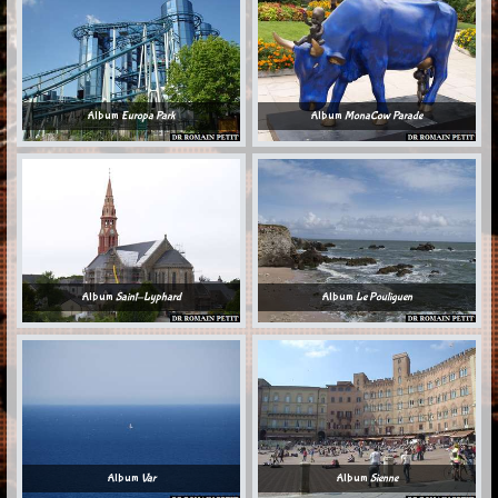
Album
Europa Park
Album
MonaCow Parade
Album
Saint-Lyphard
Album
Le Pouliguen
Album
Var
Album
Sienne