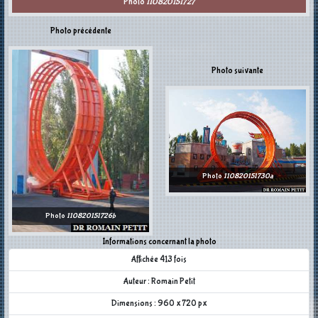
Photo
110820151727
Photo précédente
Photo suivante
Photo
110820151730a
Photo
110820151726b
Informations concernant la photo
Affichée 413 fois
Auteur : Romain Petit
Dimensions : 960 x 720 px