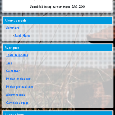
Sensibilité du capteur numérique : ISO-200
Albums parents
Sommaire
Saint-Marin
Rubriques
Toutes les photos
Tags
Calendrier
Photos les plus vues
Photos géolocalisées
Albums récents
Carnet de voyage
Autres albums