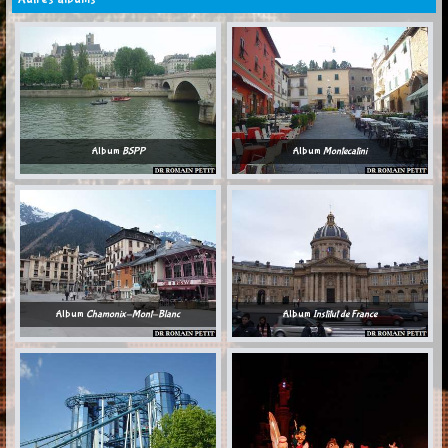
Album
BSPP
Album
Montecatini
Album
Chamonix-Mont-Blanc
Album
Institut de France