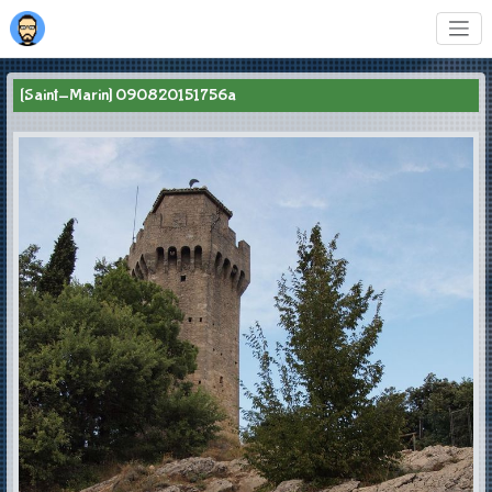
[Saint-Marin] 090820151756a