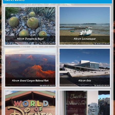
Album
Domaine du Rayol
Album
Locmariaquer
Album
Grand Canyon National Park
Album
Oslo