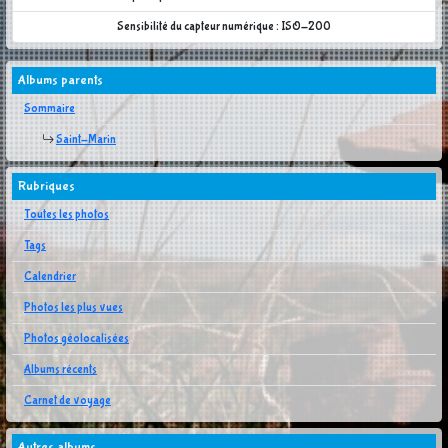
Sensibilité du capteur numérique : ISO-200
Albums parents
Sommaire
Saint-Marin
Rubriques
Toutes les photos
Tags
Calendrier
Photos les plus vues
Photos géolocalisées
Albums récents
Carnet de voyage
Autres albums