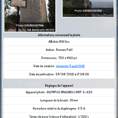
Photo
090820151754d
Photo
090820151754b
Informations concernant la photo
Affichée 816 fois
Auteur : Romain Petit
Dimensions : 720 x 960 px
Date de création :
dimanche 9 août 2015
Date de publication : 24/08/2015 à 17:08:05
Réglages de l'appareil
Appareil photo : OLYMPUS IMAGING CORP. E-620
Longueur de la focale : 14 mm
Ouverture relative du diaphragme : f/5.6
Temps de pose (vitesse d'obturation) : 1/320 s