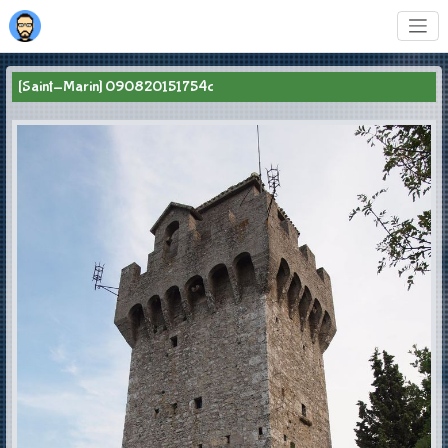
[Saint-Marin] 090820151754c