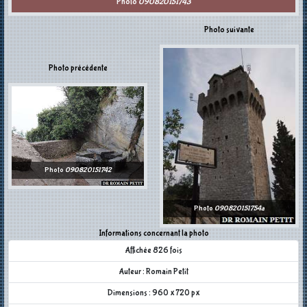
Photo
090820151743
Photo suivante
Photo précédente
Photo
090820151742
Photo
090820151754a
Informations concernant la photo
Affichée 826 fois
Auteur : Romain Petit
Dimensions : 960 x 720 px