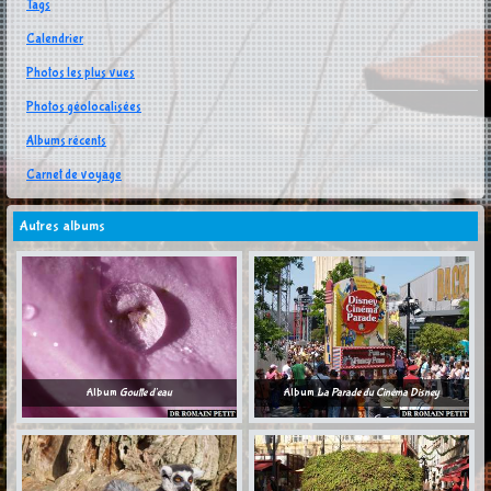
Tags
Calendrier
Photos les plus vues
Photos géolocalisées
Albums récents
Carnet de voyage
Autres albums
Album
Goutte d'eau
Album
La Parade du Cinéma Disney