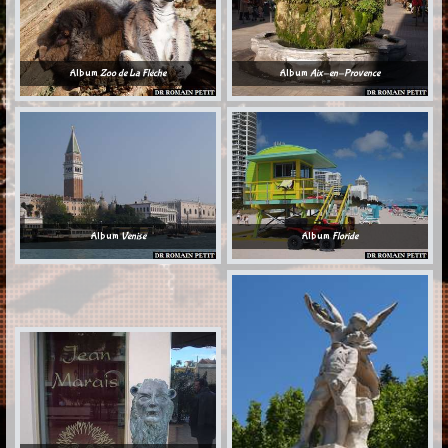
Album
Zoo de La Flèche
Album
Aix-en-Provence
Album
Venise
Album
Floride