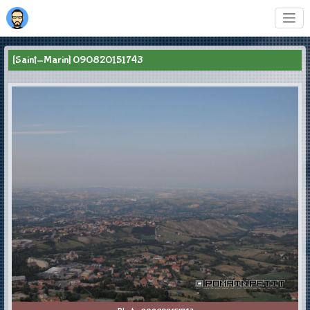
[Saint-Marin] 090820151743