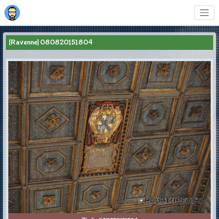
[Ravenne] 080820151804