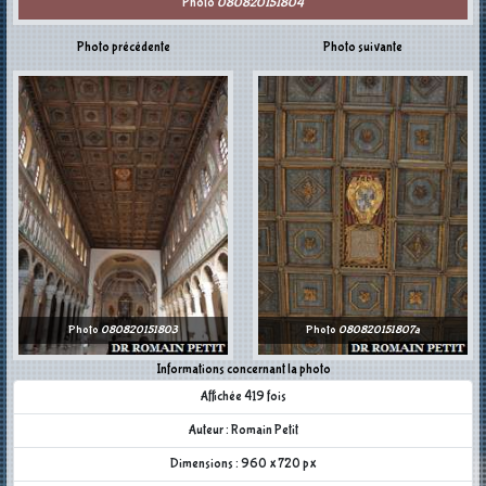
Photo
080820151804
Photo précédente
Photo suivante
Photo
080820151803
Photo
080820151807a
Informations concernant la photo
Affichée 419 fois
Auteur : Romain Petit
Dimensions : 960 x 720 px