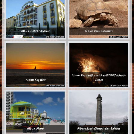
Album
Hôtel El Andaluz
Album
Parcs animaliers
Album
Feu d'artifice du 15 août 2007 à Saint-
Album
Key West
Tropez
Album
Miami
Album
Saint-Clément-des-Baleines