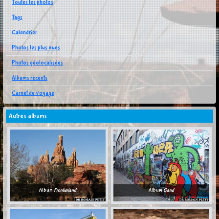
Toutes les photos
Tags
Calendrier
Photos les plus vues
Photos géolocalisées
Albums récents
Carnet de voyage
Autres albums
Album
Frontierland
Album
Gand