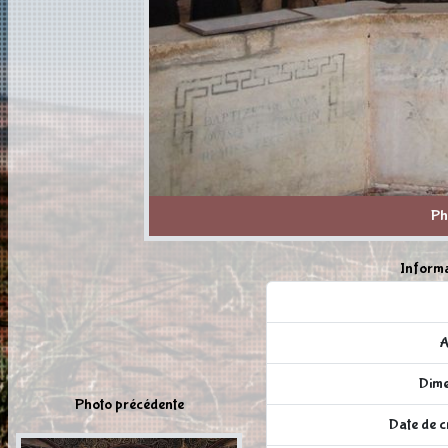
Ph
Informa
A
Dime
Photo précédente
Date de c