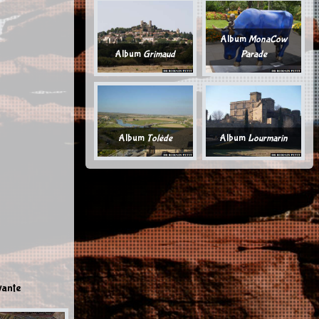
Album
MonaCow
Album
Grimaud
Parade
Album
Tolède
Album
Lourmarin
vante