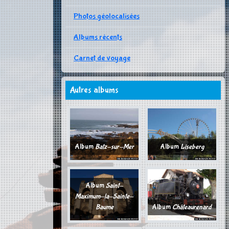
Photos géolocalisées
Albums récents
Carnet de voyage
Autres albums
Album
Batz-sur-Mer
Album
Liseberg
Album
Saint-
Maximum-la-Sainte-
Baume
Album
Châteaurenard