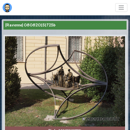
[Ravenne] 080820151725b