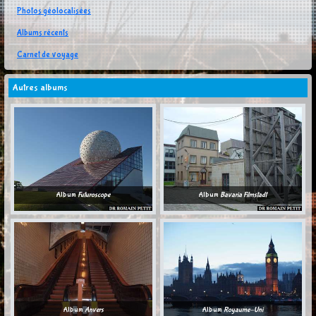
Photos géolocalisées
Albums récents
Carnet de voyage
Autres albums
Album
Futuroscope
Album
Bavaria Filmstadt
Album
Anvers
Album
Royaume-Uni