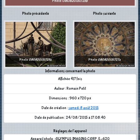
Photo
080820151725b
Photo précédente
Photo suivante
Photo
080820151725a
Photo
080820151727a
Informations concernant la photo
Affichée 417 fois
Auteur : Romain Petit
Dimensions : 960 x 720 px
Date de création :
samedi 8 août 2015
Date de publication : 24/08/2015 à 17:08:40
Réglages de l'appareil
Appareil photo : OLYMPUS IMAGING CORP. E-620