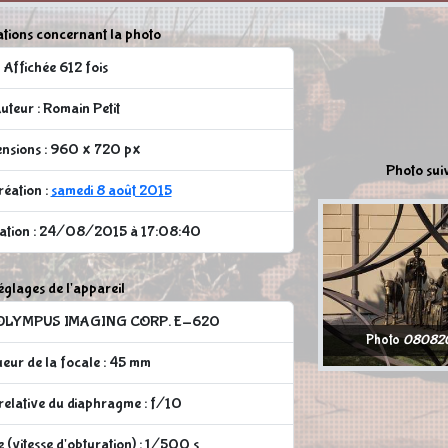
tions concernant la photo
Affichée 612 fois
uteur : Romain Petit
nsions : 960 x 720 px
Photo sui
réation :
samedi 8 août 2015
cation : 24/08/2015 à 17:08:40
glages de l'appareil
 : OLYMPUS IMAGING CORP. E-620
Photo
080820
eur de la focale : 45 mm
relative du diaphragme : f/10
 (vitesse d'obturation) : 1/500 s