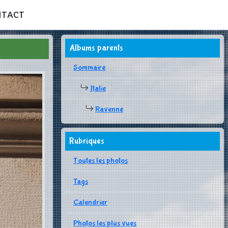
NTACT
Albums parents
Sommaire
Italie
Ravenne
Rubriques
Toutes les photos
Tags
Calendrier
Photos les plus vues