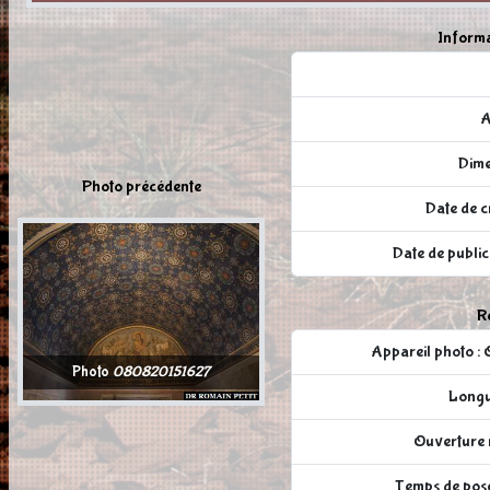
Informa
A
Dime
Photo précédente
Date de c
Date de publi
Ré
Appareil photo
Photo
080820151627
Longu
Ouverture 
Temps de pose