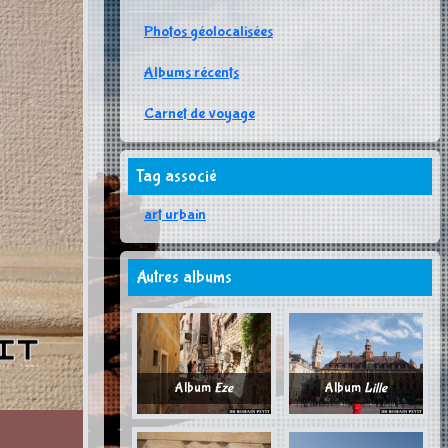
Photos géolocalisées
Albums récents
Carnet de voyage
Tag associé
art urbain
Autres albums
Album
Eze
Album
Lille