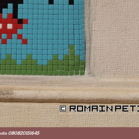
hoto
080820151645