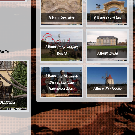
Album
Lorraine
Album
Front Lot
Album
PortAventura
vante
World
Album
Brühl
Album
Les Méchants
Disney font leur
Halloween Show
Album
Fontvieille
151725a