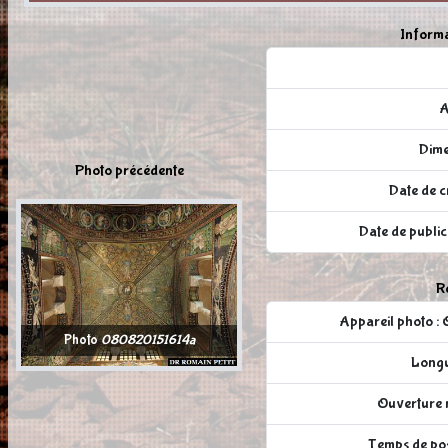
Informa
A
Dime
Photo précédente
Date de c
Date de publi
Ré
Appareil photo
Photo
080820151614a
Longu
Ouverture r
Temps de pose