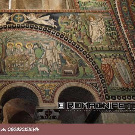
oto
080820151614b