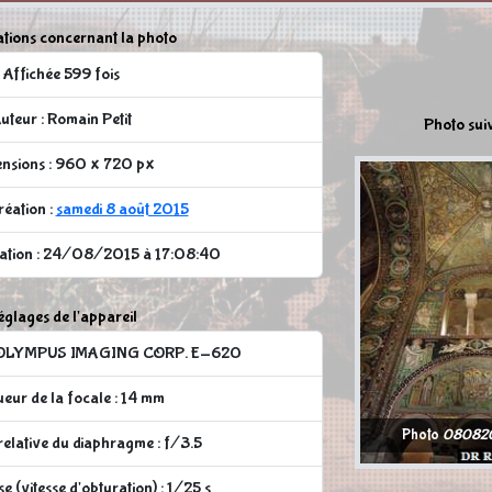
tions concernant la photo
Affichée 599 fois
uteur : Romain Petit
Photo sui
nsions : 960 x 720 px
réation :
samedi 8 août 2015
cation : 24/08/2015 à 17:08:40
glages de l'appareil
 : OLYMPUS IMAGING CORP. E-620
eur de la focale : 14 mm
Photo
080820
elative du diaphragme : f/3.5
 (vitesse d'obturation) : 1/25 s