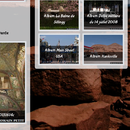
Album
La Balme de
Album
Défilé militaire
Sillingy
du 14 juillet 2008
vante
Album
Main Street
USA
Album
Hanksville
151614c