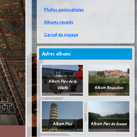
Photos géolocalisées
Albums récents
Carnet de voyage
Autres albums
Album
Parc de la
Villette
Album
Roussillon
Album
Pise
Album
Parc de Sceaux