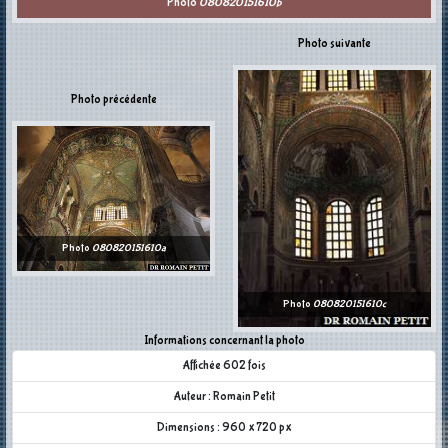
Photo
080820151610b
Photo suivante
Photo précédente
Photo
080820151610a
Photo
080820151610c
Informations concernant la photo
Affichée 602 fois
Auteur : Romain Petit
Dimensions : 960 x 720 px