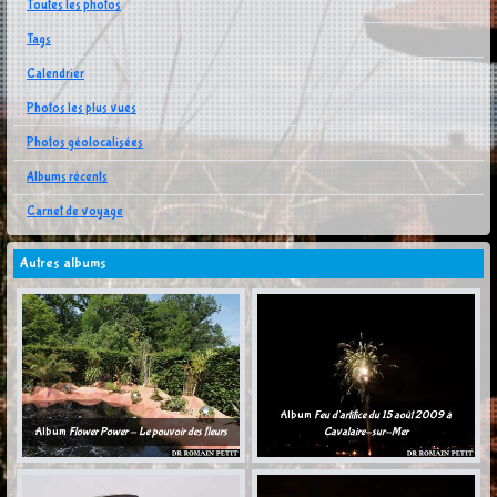
Toutes les photos
Tags
Calendrier
Photos les plus vues
Photos géolocalisées
Albums récents
Carnet de voyage
Autres albums
Album
Feu d'artifice du 15 août 2009 à
Album
Flower Power - Le pouvoir des fleurs
Cavalaire-sur-Mer