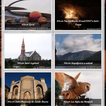
Album
Feu d'artifice du 15 août 2007 à Saint-
Album
Epcot
Tropez
Album
Saint-Lyphard
Album
Sognefjord in a nutshell
Album
Saint-Maximum-la-Sainte-Baume
Album
Les Aigles des Remparts