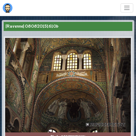
[Ravenne] 080820151610b