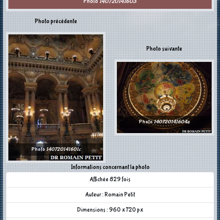
Photo
140720141603
Photo précédente
Photo suivante
Photo
140720141604a
Photo
140720141601c
Informations concernant la photo
Affichée 829 fois
Auteur : Romain Petit
Dimensions : 960 x 720 px