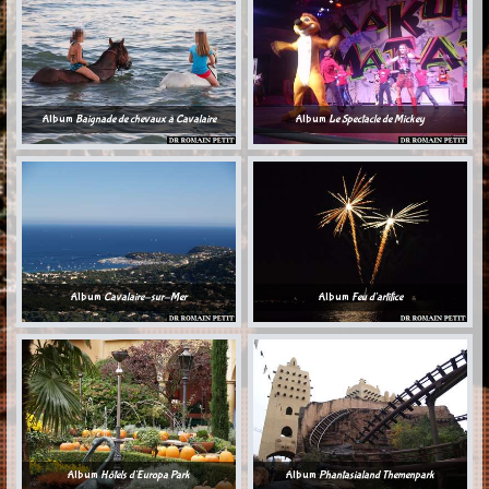
Album
Baignade de chevaux à Cavalaire
Album
Le Spectacle de Mickey
Album
Cavalaire-sur-Mer
Album
Feu d'artifice
Album
Hôtels d'Europa Park
Album
Phantasialand Themenpark