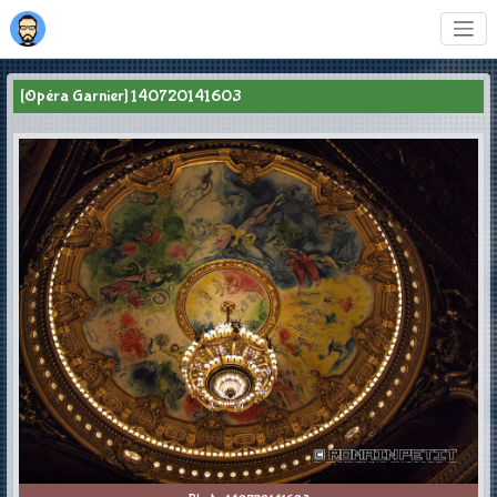
[Opéra Garnier] 140720141603