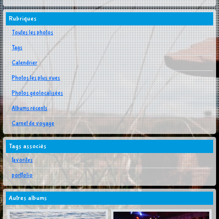
Rubriques
Toutes les photos
Tags
Calendrier
Photos les plus vues
Photos géolocalisées
Albums récents
Carnet de voyage
Tags associés
favorites
portfolio
Autres albums