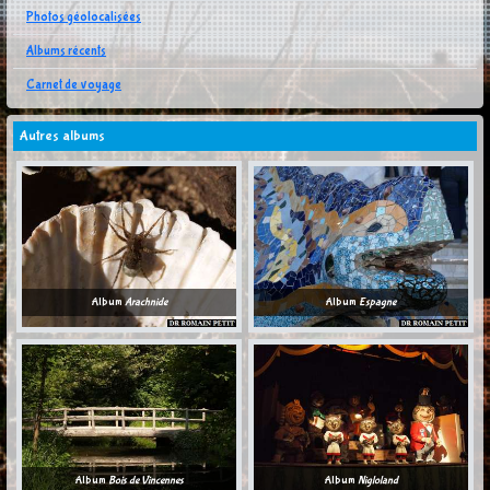
Photos géolocalisées
Albums récents
Carnet de voyage
Autres albums
Album
Arachnide
Album
Espagne
Album
Bois de Vincennes
Album
Nigloland