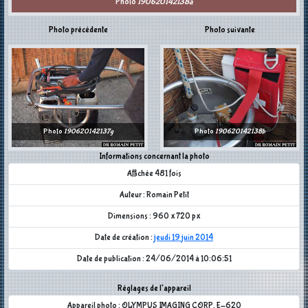
Photo
190620142138a
Photo précédente
Photo suivante
Photo
190620142137g
Photo
190620142138b
Informations concernant la photo
Affichée 481 fois
Auteur : Romain Petit
Dimensions : 960 x 720 px
Date de création :
jeudi 19 juin 2014
Date de publication : 24/06/2014 à 10:06:51
Réglages de l'appareil
Appareil photo : OLYMPUS IMAGING CORP. E-620