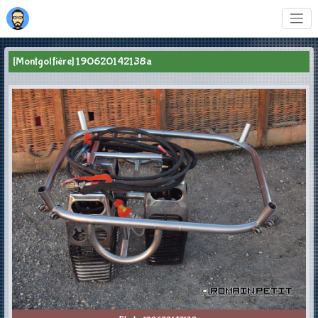
[Montgolfière] 190620142138a