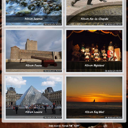
Album
Salernes
Album
Aix-la-Chapelle
Album
Fouras
Album
Nigloland
Album
Louvre
Album
Key West
©
Droits réservés Romain Petit
RJBP