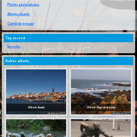
Photos géolocalisées
Albums récents
Carnet de voyage
Tag associé
favorites
Autres albums
Album
Suède
Album
Pays de la Loire