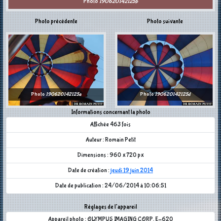
Photo
190620142125b
Photo précédente
Photo suivante
Photo
190620142125a
Photo
190620142125d
Informations concernant la photo
Affichée 463 fois
Auteur : Romain Petit
Dimensions : 960 x 720 px
Date de création :
jeudi 19 juin 2014
Date de publication : 24/06/2014 à 10:06:51
Réglages de l'appareil
Appareil photo : OLYMPUS IMAGING CORP. E-620