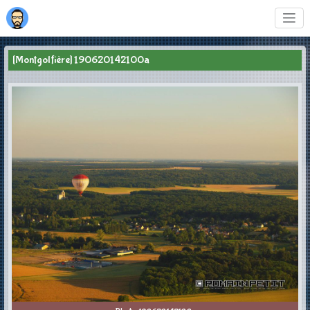
[Montgolfière] 190620142100a