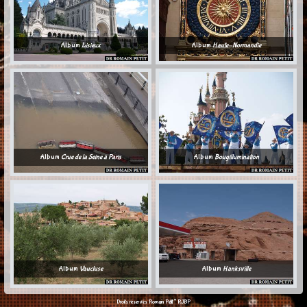
Album
Lisieux
Album
Haute-Normandie
Album
Crue de la Seine à Paris
Album
Bougillumination
Album
Vaucluse
Album
Hanksville
©
Droits réservés Romain Petit
RJBP