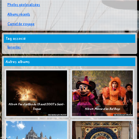
Photos géolocalisées
Albums récents
Carnet de voyage
Tag associé
favorites
Autres albums
Album
Feu d'artifice du 15 août 2007 à Saint-
Tropez
Album
Minnie et les Bat Boys