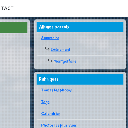
NTACT
Albums parents
Sommaire
Evènement
Montgolfière
Rubriques
Toutes les photos
Tags
Calendrier
Photos les plus vues