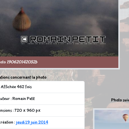
oto
190620142052b
tions concernant la photo
Affichée 462 fois
uteur : Romain Petit
Photo sui
nsions : 720 x 960 px
réation :
jeudi 19 juin 2014