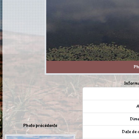
Ph
Informa
A
Dime
Photo précédente
Date de c