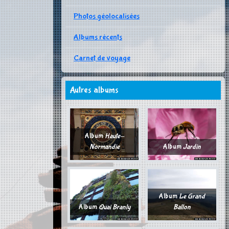
Photos géolocalisées
Albums récents
Carnet de voyage
Autres albums
Album
Haute-
Normandie
Album
Jardin
Album
Le Grand
Album
Quai Branly
Ballon