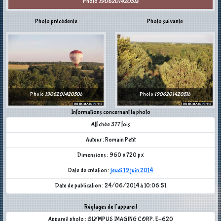
Photo
190620142051a
Photo précédente
Photo suivante
Photo
190620142050b
Photo
190620142051b
Informations concernant la photo
Affichée 377 fois
Auteur : Romain Petit
Dimensions : 960 x 720 px
Date de création :
jeudi 19 juin 2014
Date de publication : 24/06/2014 à 10:06:51
Réglages de l'appareil
Appareil photo : OLYMPUS IMAGING CORP. E-620