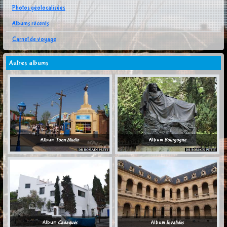
Photos géolocalisées
Albums récents
Carnet de voyage
Autres albums
Album
Toon Studio
Album
Bourgogne
Album
Cadaqués
Album
Invalides