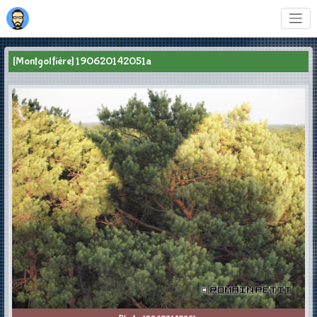
[Montgolfière] 190620142051a