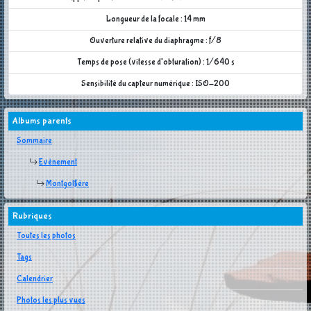
Longueur de la focale : 14 mm
Ouverture relative du diaphragme : f/8
Temps de pose (vitesse d'obturation) : 1/640 s
Sensibilité du capteur numérique : ISO-200
Albums parents
Sommaire
Evènement
Montgolfière
Rubriques
Toutes les photos
Tags
Calendrier
Photos les plus vues