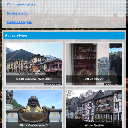
Photos géolocalisées
Albums récents
Carnet de voyage
Autres albums
Album
Chamonix-Mont-Blanc
Album
Vallauris
Album
Pont Alexandre III
Album
Montjoie