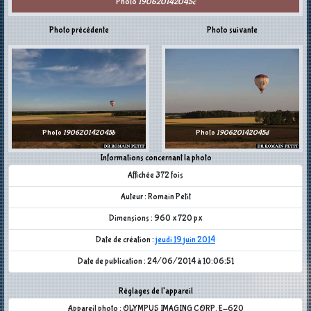
Photo
190620142045c
Photo précédente
Photo suivante
Photo
190620142045b
Photo
190620142045d
Informations concernant la photo
Affichée 372 fois
Auteur : Romain Petit
Dimensions : 960 x 720 px
Date de création :
jeudi 19 juin 2014
Date de publication : 24/06/2014 à 10:06:51
Réglages de l'appareil
Appareil photo : OLYMPUS IMAGING CORP. E-620