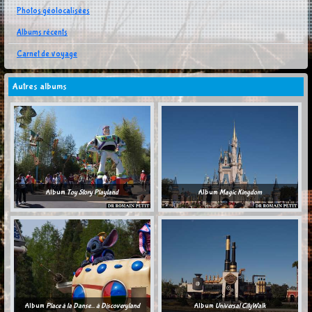
Photos géolocalisées
Albums récents
Carnet de voyage
Autres albums
Album
Toy Story Playland
Album
Magic Kingdom
Album
Place à la Danse... à Discoveryland
Album
Universal CityWalk