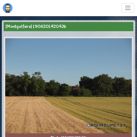
[Montgolfière] 190620142043b