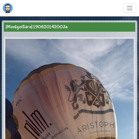
[Montgolfière] 190620142003a