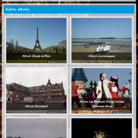
Autres albums
Album
Champ de Mars
Album
Locmariaquer
Album
Les Méchants Disney font leur
Album
Düsseldorf
Halloween Show