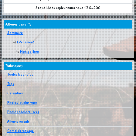
Sensibilité du capteur numérique : ISO-200
Albums parents
Sommaire
Evènement
Montgolfière
Rubriques
Toutes les photos
Tags
Calendrier
Photos les plus vues
Photos géolocalisées
Albums récents
Carnet de voyage