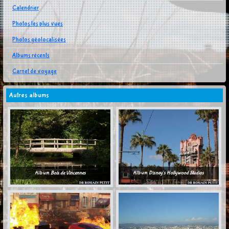
Calendrier
Photos les plus vues
Photos géolocalisées
Albums récents
Carnet de voyage
Autres albums
Album
Bois de Vincennes
Album
Disney's Hollywood Studios