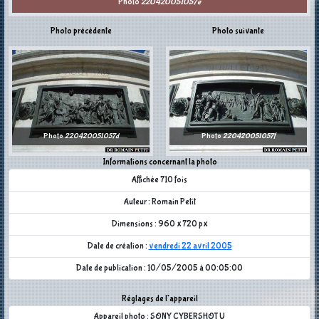
Photo
220420051057e
Photo précédente
Photo suivante
Photo
220420051057d
Photo
220420051057f
Informations concernant la photo
Affichée 710 fois
Auteur : Romain Petit
Dimensions : 960 x 720 px
Date de création :
vendredi 22 avril 2005
Date de publication : 10/05/2005 à 00:05:00
Réglages de l'appareil
Appareil photo : SONY CYBERSHOT U