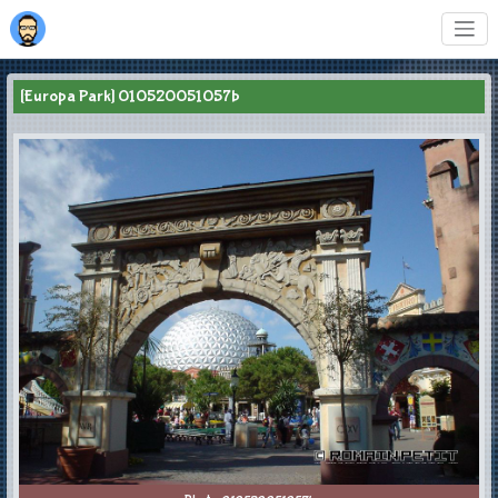
[Europa Park] 010520051057b