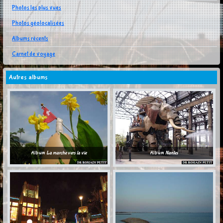
Photos les plus vues
Photos géolocalisées
Albums récents
Carnet de voyage
Autres albums
Album
La marche vers la vie
Album
Nantes