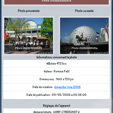
Photo
010520051057b
Photo précédente
Photo suivante
Photo
010520051037b
Photo
010520051101a
Informations concernant la photo
Affichée 472 fois
Auteur : Romain Petit
Dimensions : 960 x 720 px
Date de création :
dimanche 1 mai 2005
Date de publication : 09/05/2005 à 00:05:00
Réglages de l'appareil
Appareil photo : SONY CYBERSHOT U