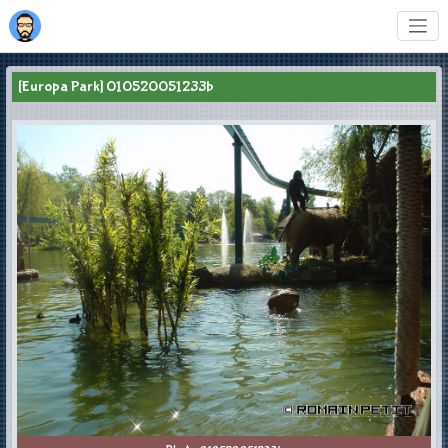
[Europa Park] 010520051233b