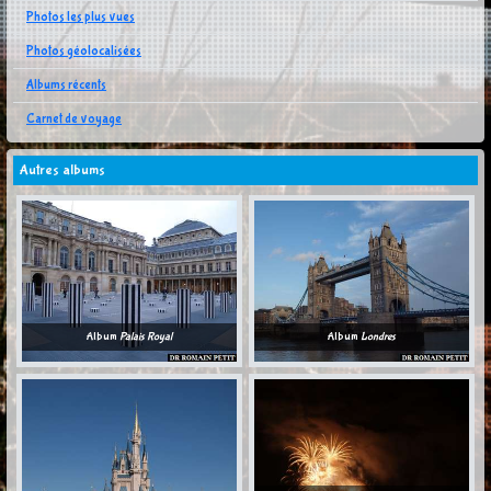
Photos les plus vues
Photos géolocalisées
Albums récents
Carnet de voyage
Autres albums
Album
Palais Royal
Album
Londres