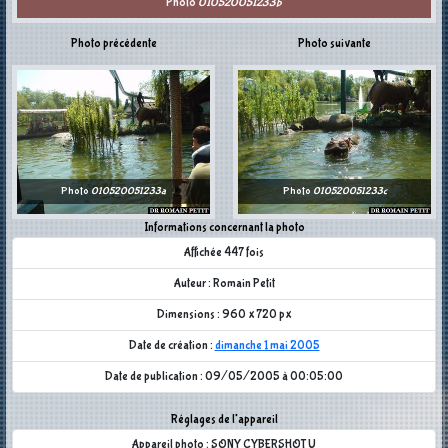
Photo
010520051233b
Photo précédente
Photo suivante
Photo
010520051233a
Photo
010520051233c
Informations concernant la photo
Affichée 447 fois
Auteur : Romain Petit
Dimensions : 960 x 720 px
Date de création :
dimanche 1 mai 2005
Date de publication : 09/05/2005 à 00:05:00
Réglages de l'appareil
Appareil photo : SONY CYBERSHOT U