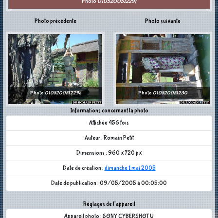
Photo
010520051229f
Photo précédente
Photo suivante
Photo
010520051229e
Photo
010520051230
Informations concernant la photo
Affichée 456 fois
Auteur : Romain Petit
Dimensions : 960 x 720 px
Date de création :
dimanche 1 mai 2005
Date de publication : 09/05/2005 à 00:05:00
Réglages de l'appareil
Appareil photo : SONY CYBERSHOT U