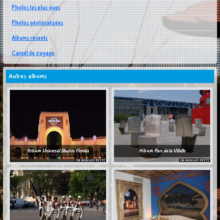
Photos les plus vues
Photos géolocalisées
Albums récents
Carnet de voyage
Autres albums
Album
Universal Studios Florida
Album
Parc de la Villette