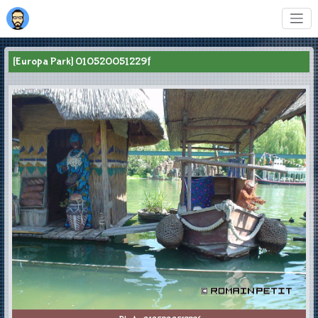
[Europa Park] 010520051229f