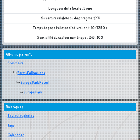
Longueur de la focale : 5 mm
Ouverture relative du diaphragme : f/4
Temps de pose (vitesse d'obturation) : 10/1250 s
Sensibilité du capteur numérique : ISO-100
Albums parents
Sommaire
Parcs d'attractions
Europa Park Resort
Europa Park
Rubriques
Toutes les photos
Tags
Calendrier