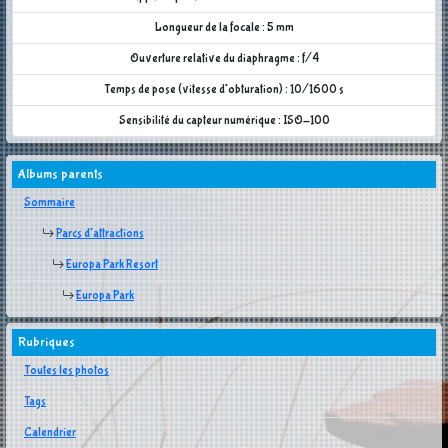
Longueur de la focale : 5 mm
Ouverture relative du diaphragme : f/4
Temps de pose (vitesse d'obturation) : 10/1600 s
Sensibilité du capteur numérique : ISO-100
Albums parents
Sommaire
Parcs d'attractions
Europa Park Resort
Europa Park
Rubriques
Toutes les photos
Tags
Calendrier