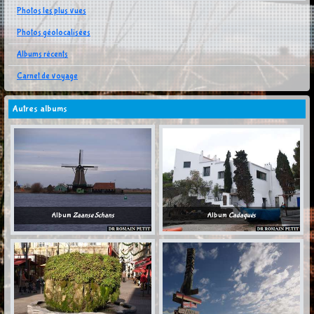
Photos les plus vues
Photos géolocalisées
Albums récents
Carnet de voyage
Autres albums
Album
Zaanse Schans
Album
Cadaqués