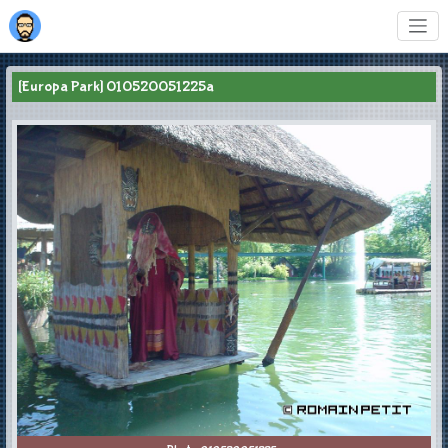
[Europa Park] 010520051225a