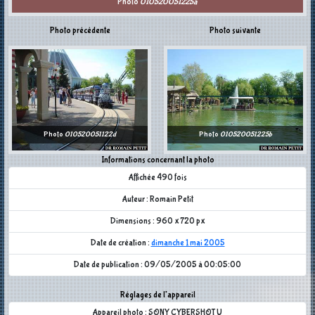
Photo
010520051225a
Photo précédente
Photo suivante
Photo
010520051122d
Photo
010520051225b
Informations concernant la photo
Affichée 490 fois
Auteur : Romain Petit
Dimensions : 960 x 720 px
Date de création :
dimanche 1 mai 2005
Date de publication : 09/05/2005 à 00:05:00
Réglages de l'appareil
Appareil photo : SONY CYBERSHOT U