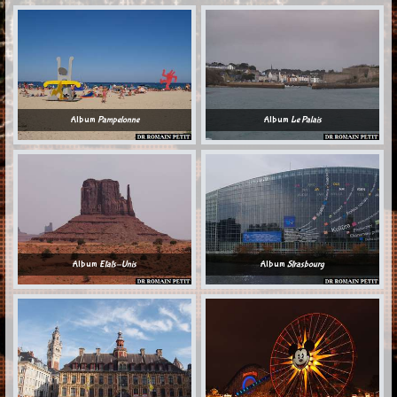
Album
Pampelonne
Album
Le Palais
Album
Etats-Unis
Album
Strasbourg