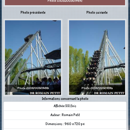
Photo
010520050949c
Photo précédente
Photo suivante
Photo
010520050949b
Photo
010520050959a
Informations concernant la photo
Affichée 551 fois
Auteur : Romain Petit
Dimensions : 960 x 720 px