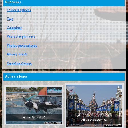
Rubriques
Toutes les photos
Tags
Calendrier
Photos les plus vues
Photos géolocalisées
Albums récents
Carnet de voyage
Autres albums
Album
Marineland
Album
Main Street USA