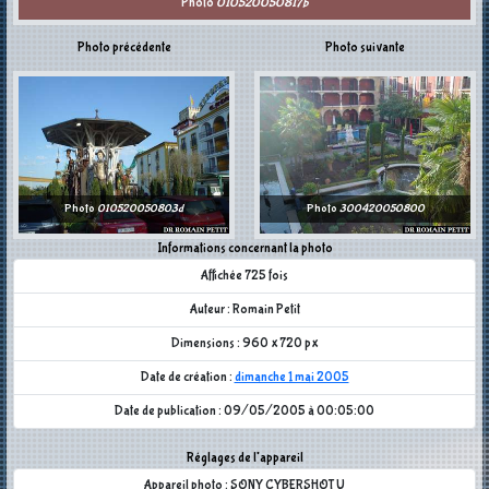
Photo
010520050817b
Photo précédente
Photo suivante
Photo
010520050803d
Photo
300420050800
Informations concernant la photo
Affichée 725 fois
Auteur : Romain Petit
Dimensions : 960 x 720 px
Date de création :
dimanche 1 mai 2005
Date de publication : 09/05/2005 à 00:05:00
Réglages de l'appareil
Appareil photo : SONY CYBERSHOT U