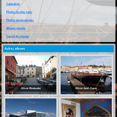
Calendrier
Photos les plus vues
Photos géolocalisées
Albums récents
Carnet de voyage
Autres albums
Album
Montecatini
Album
Saint-Tropez