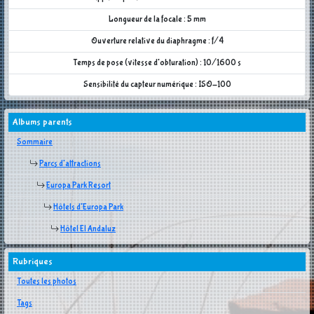
Longueur de la focale : 5 mm
Ouverture relative du diaphragme : f/4
Temps de pose (vitesse d'obturation) : 10/1600 s
Sensibilité du capteur numérique : ISO-100
Albums parents
Sommaire
Parcs d'attractions
Europa Park Resort
Hôtels d'Europa Park
Hôtel El Andaluz
Rubriques
Toutes les photos
Tags