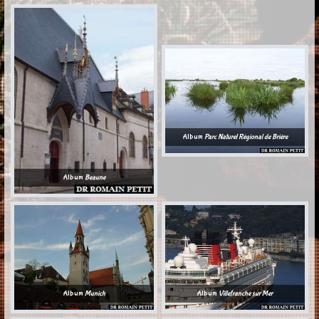
Album
Parc Naturel Régional de Brière
Album
Beaune
Album
Munich
Album
Villefranche sur Mer