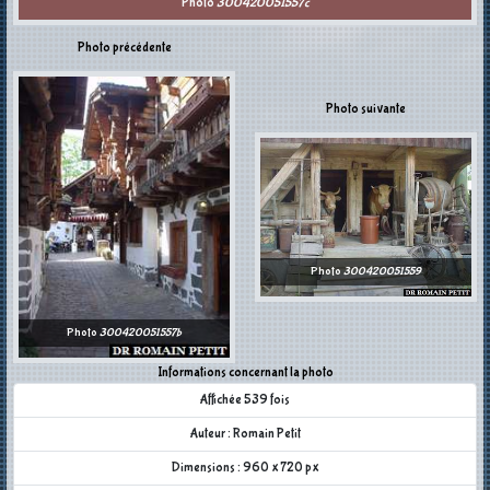
Photo
300420051557c
Photo précédente
Photo suivante
Photo
300420051559
Photo
300420051557b
Informations concernant la photo
Affichée 539 fois
Auteur : Romain Petit
Dimensions : 960 x 720 px