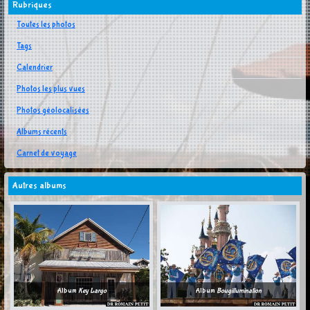
Rubriques
Toutes les photos
Tags
Calendrier
Photos les plus vues
Photos géolocalisées
Albums récents
Carnet de voyage
Autres albums
Album
Key Largo
Album
Bougillumination