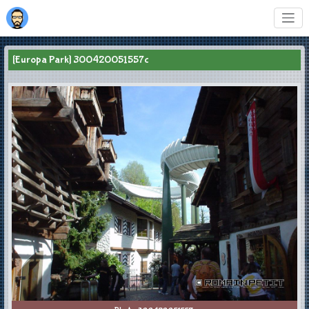
[Europa Park] 300420051557c