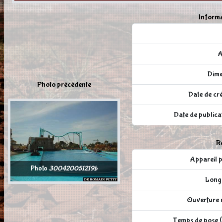
Informa
A
Dime
Photo précédente
Date de cré
Date de publi
Ré
Appareil
Photo
300420051219b
Longu
Ouverture r
Temps de pose (