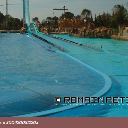
oto
300420051220a