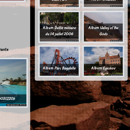
Album
Défilé militaire
Album
Valley of the
du 14 juillet 2006
Gods
vante
Album
Parc Bagatelle
Album
Egeskov
051220b