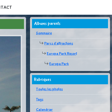
NTACT
Albums parents
Sommaire
Parcs d'attractions
Europa Park Resort
Europa Park
Rubriques
Toutes les photos
Tags
Calendrier