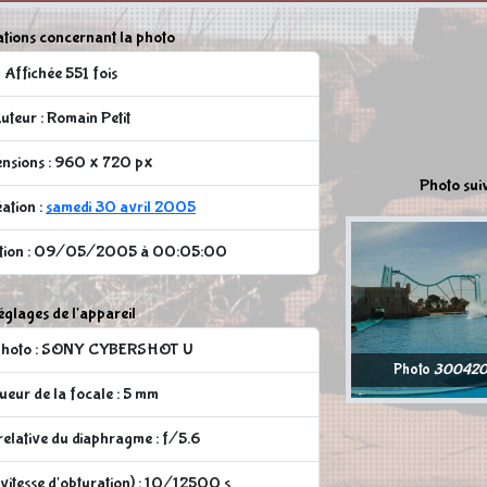
tions concernant la photo
Affichée 551 fois
uteur : Romain Petit
nsions : 960 x 720 px
Photo sui
ation :
samedi 30 avril 2005
cation : 09/05/2005 à 00:05:00
glages de l'appareil
 photo : SONY CYBERSHOT U
Photo
300420
eur de la focale : 5 mm
elative du diaphragme : f/5.6
vitesse d'obturation) : 10/12500 s