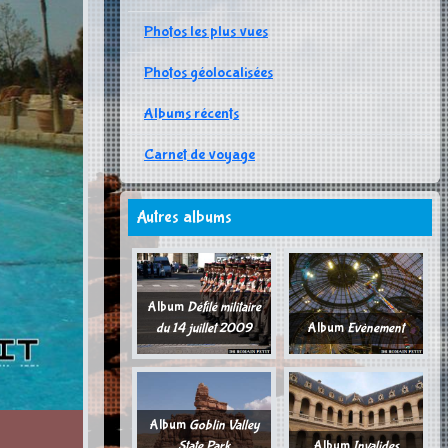
Photos les plus vues
Photos géolocalisées
Albums récents
Carnet de voyage
Autres albums
Album
Défilé militaire
du 14 juillet 2009
Album
Evènement
Album
Goblin Valley
State Park
Album
Invalides