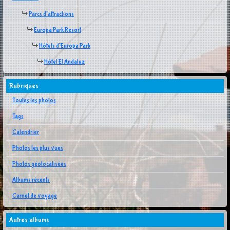
Parcs d'attractions
Europa Park Resort
Hôtels d'Europa Park
Hôtel El Andaluz
Rubriques
Toutes les photos
Tags
Calendrier
Photos les plus vues
Photos géolocalisées
Albums récents
Carnet de voyage
Autres albums