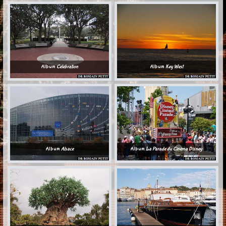
Album
Celebration
Album
Key West
Album
Alsace
Album
La Parade du Cinéma Disney