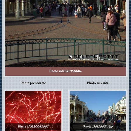
Photo
150120051441a
Photo précédente
Photo suivante
Photo
170320062002
Photo
150120051441b