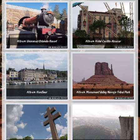
Album
Universal Orlando Resort
Album
Hôtel Castillo Alcazar
Album
Honfleur
Album
Monument Valley Navajo Tribal Park