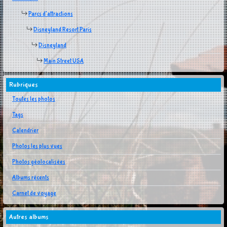
Parcs d'attractions
Disneyland Resort Paris
Disneyland
Main Street USA
Rubriques
Toutes les photos
Tags
Calendrier
Photos les plus vues
Photos géolocalisées
Albums récents
Carnet de voyage
Autres albums